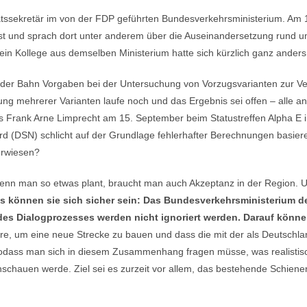
aatssekretär im von der FDP geführten Bundesverkehrsministerium. Am
t und sprach dort unter anderem über die Auseinandersetzung rund u
in Kollege aus demselben Ministerium hatte sich kürzlich ganz anders
he der Bahn Vorgaben bei der Untersuchung von Vorzugsvarianten zur V
ung mehrerer Varianten laufe noch und das Ergebnis sei offen – alle 
s Frank Arne Limprecht am 15. September beim Statustreffen Alpha E i
d (DSN) schlicht auf der Grundlage fehlerhafter Berechnungen basier
erwiesen?
nn man so etwas plant, braucht man auch Akzeptanz in der Region. Uns 
s können sie sich sicher sein: Das Bundesverkehrsministerium de
 des Dialogprozesses werden nicht ignoriert werden. Darauf könne
ere, um eine neue Strecke zu bauen und dass die mit der als Deutschl
odass man sich in diesem Zusammenhang fragen müsse, was realistisch
nschauen werde. Ziel sei es zurzeit vor allem, das bestehende Schien