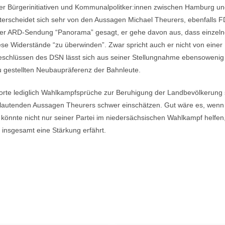
her Bürgerinitiativen und Kommunalpolitker:innen zwischen Hamburg u
nterscheidet sich sehr von den Aussagen Michael Theurers, ebenfalls 
in der ARD-Sendung “Panorama” gesagt, er gehe davon aus, dass einze
ese Widerstände “zu überwinden”. Zwar spricht auch er nicht von ein
Beschlüssen des DSN lässt sich aus seiner Stellungnahme ebensowenig 
au gestellten Neubaupräferenz der Bahnleute.
te lediglich Wahlkampfsprüche zur Beruhigung der Landbevölkerung sin
slautenden Aussagen Theurers schwer einschätzen. Gut wäre es, wenn
s könnte nicht nur seiner Partei im niedersächsischen Wahlkampf helfe
e insgesamt eine Stärkung erfährt.