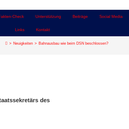
Fakten-Check
Unterstützung
Beiträge
Social Media
Links
Kontakt
>
Neuigkeiten
>
Bahnausbau wie beim DSN beschlossen?
aatssekretärs des