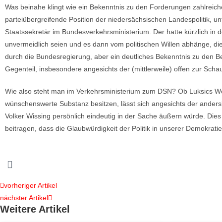
Was beinahe klingt wie ein Bekenntnis zu den Forderungen zahlreic
parteiübergreifende Position der niedersächsischen Landespolitik, u
Staatssekretär im Bundesverkehrsministerium. Der hatte kürzlich 
unvermeidlich seien und es dann vom politischen Willen abhänge, di
durch die Bundesregierung, aber ein deutliches Bekenntnis zu den 
Gegenteil, insbesondere angesichts der (mittlerweile) offen zur Sch
Wie also steht man im Verkehrsministerium zum DSN? Ob Luksics Wor
wünschenswerte Substanz besitzen, lässt sich angesichts der ander
Volker Wissing persönlich eindeutig in der Sache äußern würde. Die
beitragen, dass die Glaubwürdigkeit der Politik in unserer Demokrati
vorheriger Artikel
nächster Artikel
Weitere Artikel