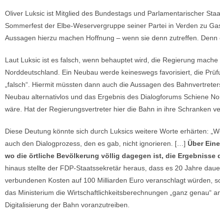
Oliver Luksic ist Mitglied des Bundestags und Parlamentarischer St
Sommerfest der Elbe-Weservergruppe seiner Partei in Verden zu Gas
Aussagen hierzu machen Hoffnung – wenn sie denn zutreffen. Denn e
Laut Luksic ist es falsch, wenn behauptet wird, die Regierung mac
Norddeutschland. Ein Neubau werde keineswegs favorisiert, die Prüf
„falsch“. Hiermit müssten dann auch die Aussagen des Bahnvertreter
Neubau alternativlos und das Ergebnis des Dialogforums Schiene Nor
wäre. Hat der Regierungsvertreter hier die Bahn in ihre Schranken v
Diese Deutung könnte sich durch Luksics weitere Worte erhärten: „We
auch den Dialogprozess, den es gab, nicht ignorieren. […]
Über Eine
wo die örtliche Bevölkerung völlig dagegen ist, die Ergebnisse
hinaus stellte der FDP-Staatssekretär heraus, dass es 20 Jahre dau
verbundenen Kosten auf 100 Milliarden Euro veranschlagt würden, s
das Ministerium die Wirtschaftlichkeitsberechnungen „ganz genau“ a
Digitalisierung der Bahn voranzutreiben.