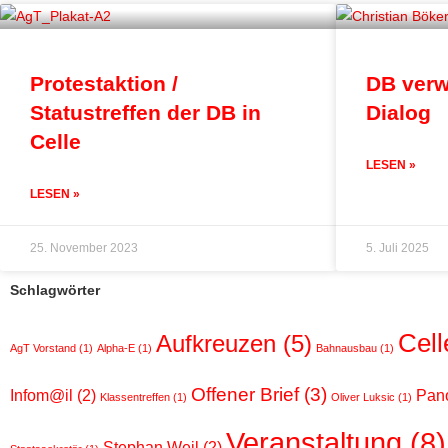
Protestaktion /
DB verw
Statustreffen der DB in
Dialog
Celle
LESEN »
LESEN »
25. November 2023
5. Juli 2025
Schlagwörter
Cell
Aufkreuzen
(5)
AgT Vorstand
(1)
Alpha-E
(1)
Bahnausbau
(1)
Offener Brief
(3)
Infom@il
(2)
Pano
Klassentreffen
(1)
Oliver Luksic
(1)
Veranstaltung
(8)
Stephan Weil
(2)