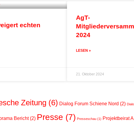
AgT-
eigert echten
Mitgliederversam
2024
LESEN »
21. Oktober 2024
esche Zeitung
(6)
Dialog Forum Schiene Nord
(2)
Dial
Presse
(7)
rama Bericht
(2)
Projektbeirat 
Presseschau
(1)