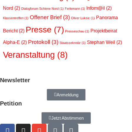
Nord
(2)
Infom@il
(2)
Dialogforum Schiene Nord
(1)
Ferlemann
(1)
Offener Brief
(3)
Panorama
Klassentreffen
(1)
Oliver Luksic
(1)
Presse
(7)
Bericht
(2)
Projektbeirat
Presseschau
(1)
Protokoll
(3)
Alpha-E
(2)
Stephan Weil
(2)
Staatssekretär
(1)
Veranstaltung
(8)
Newsletter
Anmeldung
Petition
Jetzt Abstimmen