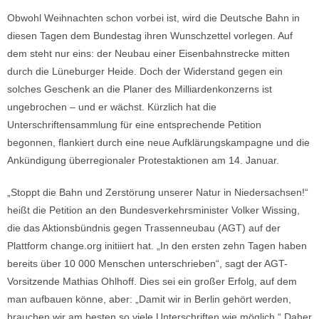
Obwohl Weihnachten schon vorbei ist, wird die Deutsche Bahn in
diesen Tagen dem Bundestag ihren Wunschzettel vorlegen. Auf
dem steht nur eins: der Neubau einer Eisenbahnstrecke mitten
durch die Lüneburger Heide. Doch der Widerstand gegen ein
solches Geschenk an die Planer des Milliardenkonzerns ist
ungebrochen – und er wächst. Kürzlich hat die
Unterschriftensammlung für eine entsprechende Petition
begonnen, flankiert durch eine neue Aufklärungskampagne und die
Ankündigung überregionaler Protestaktionen am 14. Januar.
„Stoppt die Bahn und Zerstörung unserer Natur in Niedersachsen!“
heißt die Petition an den Bundesverkehrsminister Volker Wissing,
die das Aktionsbündnis gegen Trassenneubau (AGT) auf der
Plattform change.org initiiert hat. „In den ersten zehn Tagen haben
bereits über 10 000 Menschen unterschrieben“, sagt der AGT-
Vorsitzende Mathias Ohlhoff. Dies sei ein großer Erfolg, auf dem
man aufbauen könne, aber: „Damit wir in Berlin gehört werden,
brauchen wir am besten so viele Unterschriften wie möglich.“ Daher