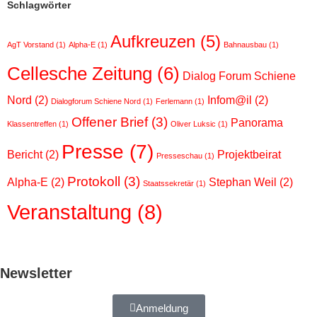
Schlagwörter
Aufkreuzen
(5)
AgT Vorstand
(1)
Alpha-E
(1)
Bahnausbau
(1)
Cellesche Zeitung
(6)
Dialog Forum Schiene
Nord
(2)
Infom@il
(2)
Dialogforum Schiene Nord
(1)
Ferlemann
(1)
Offener Brief
(3)
Panorama
Klassentreffen
(1)
Oliver Luksic
(1)
Presse
(7)
Bericht
(2)
Projektbeirat
Presseschau
(1)
Protokoll
(3)
Alpha-E
(2)
Stephan Weil
(2)
Staatssekretär
(1)
Veranstaltung
(8)
Newsletter
Anmeldung