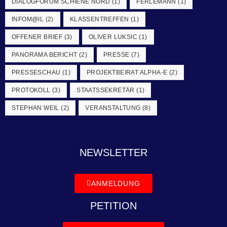
DIALOGFORUM SCHIENE NORD
(1)
FERLEMANN
(1)
INFOM@IL
(2)
KLASSENTREFFEN
(1)
OFFENER BRIEF
(3)
OLIVER LUKSIC
(1)
PANORAMA BERICHT
(2)
PRESSE
(7)
PRESSESCHAU
(1)
PROJEKTBEIRAT ALPHA-E
(2)
PROTOKOLL
(3)
STAATSSEKRETÄR
(1)
STEPHAN WEIL
(2)
VERANSTALTUNG
(8)
NEWSLETTER
ANMELDUNG
PETITION