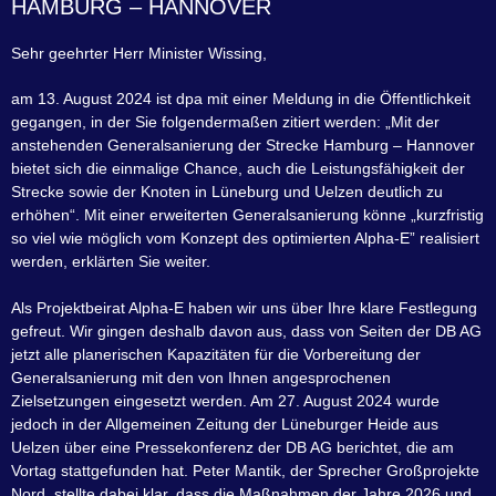
HAMBURG – HANNOVER
Sehr geehrter Herr Minister Wissing,
am 13. August 2024 ist dpa mit einer Meldung in die Öffentlichkeit
gegangen, in der Sie folgendermaßen zitiert werden: „Mit der
anstehenden Generalsanierung der Strecke Hamburg – Hannover
bietet sich die einmalige Chance, auch die Leistungsfähigkeit der
Strecke sowie der Knoten in Lüneburg und Uelzen deutlich zu
erhöhen“. Mit einer erweiterten Generalsanierung könne „kurzfristig
so viel wie möglich vom Konzept des optimierten Alpha-E” realisiert
werden, erklärten Sie weiter.
Als Projektbeirat Alpha-E haben wir uns über Ihre klare Festlegung
gefreut. Wir gingen deshalb davon aus, dass von Seiten der DB AG
jetzt alle planerischen Kapazitäten für die Vorbereitung der
Generalsanierung mit den von Ihnen angesprochenen
Zielsetzungen eingesetzt werden. Am 27. August 2024 wurde
jedoch in der Allgemeinen Zeitung der Lüneburger Heide aus
Uelzen über eine Pressekonferenz der DB AG berichtet, die am
Vortag stattgefunden hat. Peter Mantik, der Sprecher Großprojekte
Nord, stellte dabei klar, dass die Maßnahmen der Jahre 2026 und