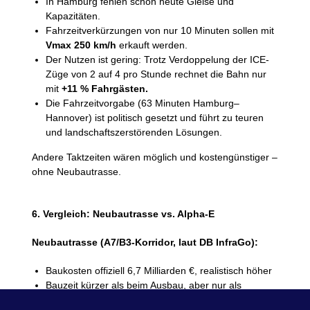
In Hamburg fehlen schon heute Gleise und
Kapazitäten.
Fahrzeitverkürzungen von nur 10 Minuten sollen mit
Vmax 250 km/h
erkauft werden.
Der Nutzen ist gering: Trotz Verdoppelung der ICE-
Züge von 2 auf 4 pro Stunde rechnet die Bahn nur
mit
+11 % Fahrgästen.
Die Fahrzeitvorgabe (63 Minuten Hamburg–
Hannover) ist politisch gesetzt und führt zu teuren
und landschaftszerstörenden Lösungen.
Andere Taktzeiten wären möglich und kostengünstiger –
ohne Neubautrasse.
6. Vergleich: Neubautrasse vs. Alpha-E
Neubautrasse (A7/B3-Korridor, laut DB InfraGo):
Baukosten offiziell 6,7 Milliarden €, realistisch höher
Bauzeit kürzer als beim Ausbau, aber nur als
Gesamtprojekt wirksam