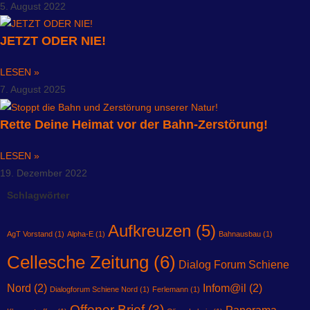
5. August 2022
JETZT ODER NIE!
LESEN »
7. August 2025
Rette Deine Heimat vor der Bahn-Zerstörung!
LESEN »
19. Dezember 2022
Schlagwörter
Aufkreuzen
(5)
AgT Vorstand
(1)
Alpha-E
(1)
Bahnausbau
(1)
Cellesche Zeitung
(6)
Dialog Forum Schiene
Nord
(2)
Infom@il
(2)
Dialogforum Schiene Nord
(1)
Ferlemann
(1)
Offener Brief
(3)